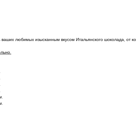
 ваших любимых изысканным вкусом Итальянского шоколада, от кот
ельно.
.
.
.
.
м.
м.