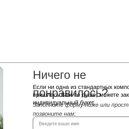
Ничего не
Если ни одна из стандартных комп
понравилось?
пришлась Вам по душе, можете зак
индивидуальный букет.
Заполните форму ниже или прост
позвоните нам: