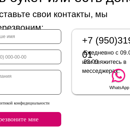
ставьте свои контакты, мы
ерезвоним:
+7 (950)31
01
Ежедневно с 09.
22.00
или свяжитесь в
месседжерах:
WhatsApp
литикой конфидициальности
резвоните мне