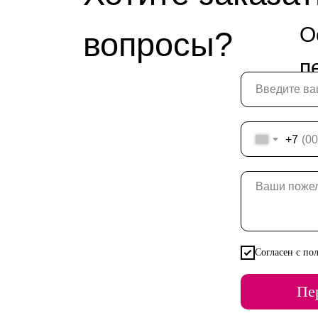
О
вопросы?
п
+7
Согласен с по
Пе