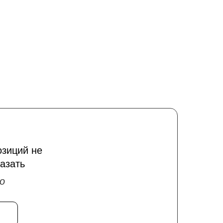
озиций не
азать
о