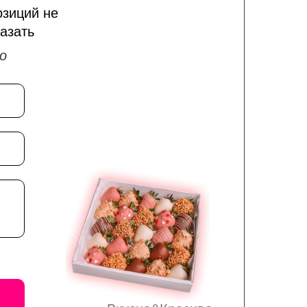
озиций не
азать
о