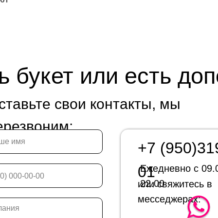
ь букет или есть до
ставьте свои контакты, мы
ерезвоним:
+7 (950)31
01
Ежедневно с 09.
22.00
или свяжитесь в
месседжерах: