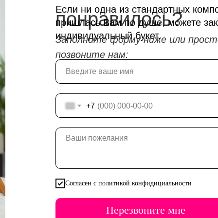
Если ни одна из стандартных комп
понравилось?
пришлась Вам по душе, можете зак
индивидуальный букет.
Заполните форму ниже или прост
позвоните нам:
+7
Согласен с политикой конфидициальности
Перезвоните мне