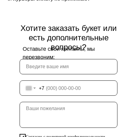
Хотите заказать букет или
есть дополнительные
вопросы?
Оставьте свои контакты, мы
перезвоним:
+7
Согласен с политикой конфидициальности