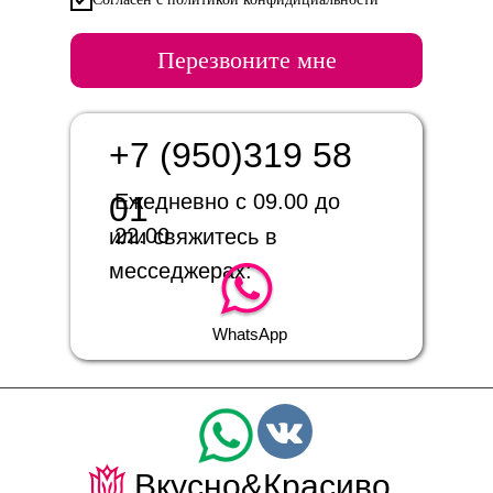
Перезвоните мне
+7 (950)319 58
01
Ежедневно с 09.00 до
22.00
или свяжитесь в
месседжерах:
WhatsApp
Вкусно&Красиво