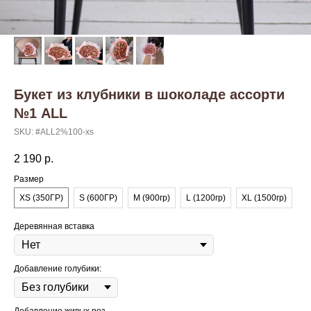
Букет из клубники в шоколаде ассорти
№1 ALL
SKU:
#ALL2%100-xs
2 190
р.
Размер
XS (350ГР)
S (600ГР)
M (900гр)
L (1200гр)
XL (1500гр)
Деревянная вставка
Добавление голубики: