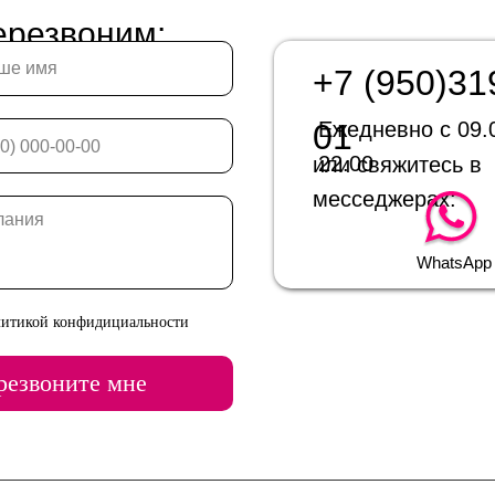
ерезвоним:
+7 (950)31
01
Ежедневно с 09.
22.00
или свяжитесь в
месседжерах:
WhatsApp
литикой конфидициальности
резвоните мне