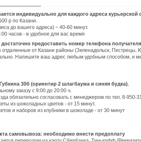
ается индивидуально для каждого адреса курьерской 
500 р по Казани.
иса до вашего адреса) ~ 40-60 минут.
:00 часов - в удобное для вас время
 достаточно предоставить номер телефона получателя
в отдаленные от Казани районы (Зеленадольск, Пестрецы, 
ально. Напишите ваш адрес любым удобным способом, и ме
 Губкина 30б (ориентир 2 шлагбаума и синяя будка).
ому заказу с 9:00 до 20:00 ч.
да обязательно согласовать с менеджером по тел. 8-950-31
ты из шоколадных цветов - от 15 минут.
тов и наборов из клубники в шоколаде - от 30 минут
нкта самовывоза: необходимо внести предоплату
вается переводом на карту Сбербанка, Тинькофф (Реквизит