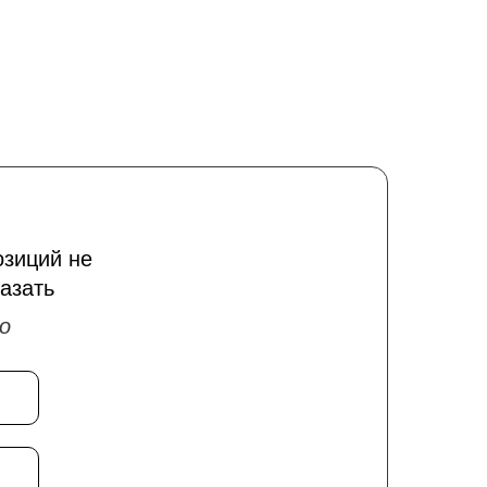
озиций не
азать
о