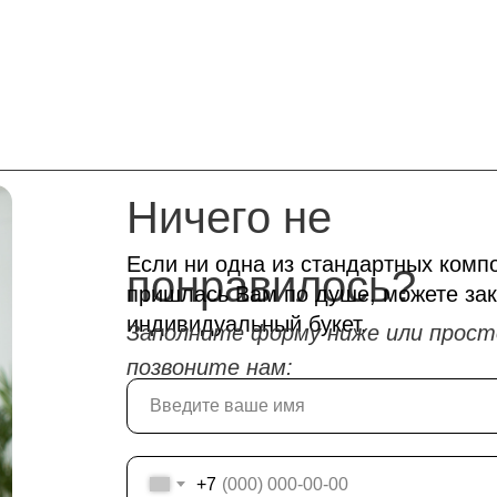
Ничего не
Если ни одна из стандартных комп
понравилось?
пришлась Вам по душе, можете зак
индивидуальный букет.
Заполните форму ниже или прост
позвоните нам:
+7