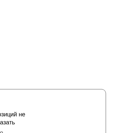
озиций не
азать
о