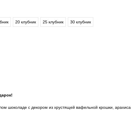
убник
20 клубник
25 клубник
30 клубник
дарок!
лом шоколаде с декором из хрустящей вафельной крошки, арахиса 