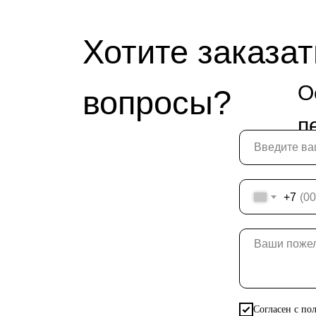
Хотите заказат
О
вопросы?
п
+7
Согласен с по