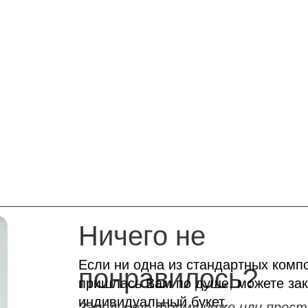
Ничего не
Если ни одна из стандартных комп
понравилось?
пришлась Вам по душе, можете зак
индивидуальный букет.
Заполните форму ниже или прост