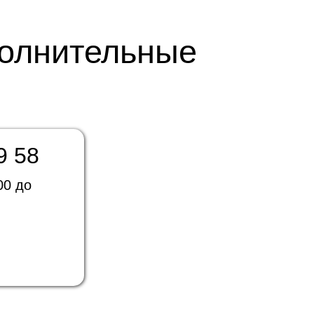
полнительные
9 58
00 до