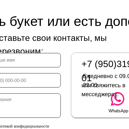
ь букет или есть до
ставьте свои контакты, мы
ерезвоним:
+7 (950)31
01
Ежедневно с 09.
22.00
или свяжитесь в
месседжерах:
WhatsApp
литикой конфидициальности