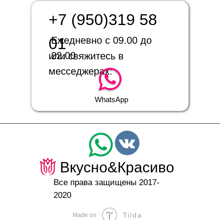
+7 (950)319 58
01
Ежедневно с 09.00 до
22.00
или свяжитесь в
месседжерах:
WhatsApp
Вкусно&Красиво
Все права защищены 2017-
2020
Tilda
Made on