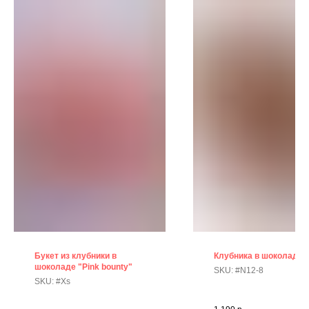
Букет из клубники в
Клубника в шоколаде
шоколаде "Pink bounty"
SKU:
#N12-8
SKU:
#Xs
Тематическая открытка