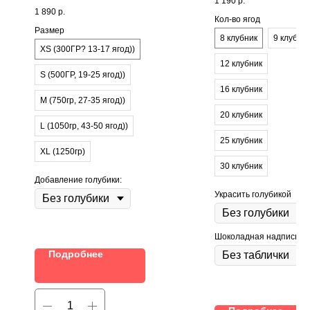
1 190
р.
Тематическая открытка в
подарок!
1 890
р.
подарок!
Кол-во ягод
Размер
8 клубник
9 клубни
XS (300ГР? 13-17 ягод))
12 клубник
S (500ГР, 19-25 ягод))
16 клубник
M (750гр, 27-35 ягод))
20 клубник
L (1050гр, 43-50 ягод))
25 клубник
XL (1250гр)
30 клубник
Добавление голубики:
Украсить голубикой
Шоколадная надпись
Подробнее