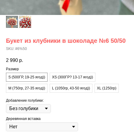
Букет из клубники в шоколаде №6 50/50
SKU:
#6%50
2 990
р.
Размер
S (500ГР, 19-25 ягод))
XS (300ГР? 13-17 ягод))
M (750гр, 27-35 ягод))
L (1050гр, 43-50 ягод))
XL (1250гр)
Добавление голубики:
Деревянная вставка