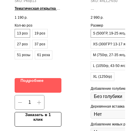
SKU:
РКбр13
SKU:
#ALL2%50
Тематическая открытка в
подарок!
Тематическая открытка
1 190
р.
2 990
р.
подарок!
Кол-во роз
Размер
13 роз
19 роз
S (500ГР, 19-25 ягод))
27 роз
37 роз
XS (300ГР? 13-17 ягод
51 розы
61 роза
M (750гр, 27-35 ягод))
L (1050гр, 43-50 ягод))
XL (1250гр)
Подробнее
Добавление голубики:
Деревянная вставка
Заказать в 1
клик
Добавление живых роз